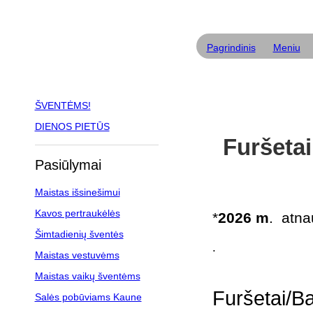
Pagrindinis
Meniu
ŠVENTĖMS!
DIENOS PIETŪS
Furšetai
Pasiūlymai
Maistas išsinešimui
Kavos pertraukėlės
*
2026 m
. atna
Šimtadienių šventės
.
Maistas vestuvėms
Maistas vaikų šventėms
Furšetai/B
Salės pobūviams Kaune