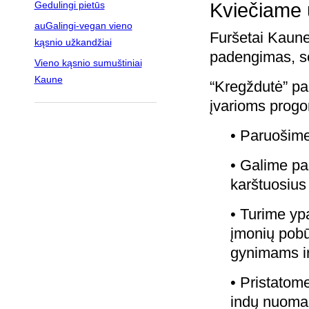
Gedulingi pietūs
Kviečiame 
auGalingi-vegan vieno
Furšetai Kaune
kąsnio užkandžiai
padengimas, se
Vieno kąsnio sumuštiniai
Kaune
“Kregždutė” pa
įvarioms prog
• Paruošime 
• Galime pas
karštuosius 
• Turime ypa
įmonių pobū
gynimams ir
• Pristatome
indų nuoma 