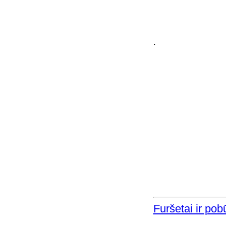
.
Furšetai ir pob