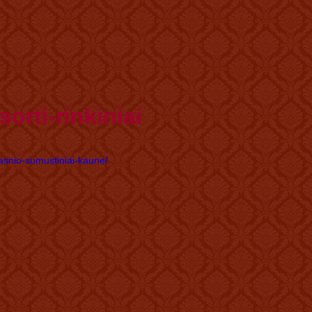
orti-rinkiniai
kasnio-sumustiniai-kaune/