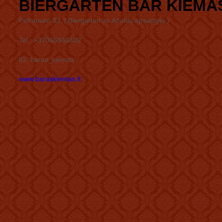
BIERGARTEN BAR KIEMAS
Petrausko 33
Biergarten’as Ąžuolų apsuptyje
(
)
,
Tel.: +37065940402
IG: baras_kiemas
www.baraskiemas.lt
.