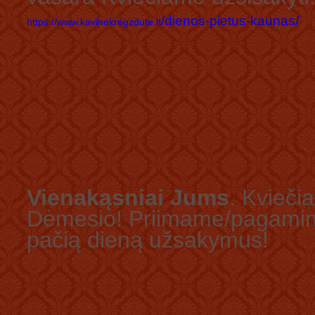
/dienos-pietus-kaunas/
https://www.kavinekregzdute.lt
.
Vienakąsniai Jums
. Kvieči
Dėmesio! Priimame/pagamin
pačią dieną užsakymus!