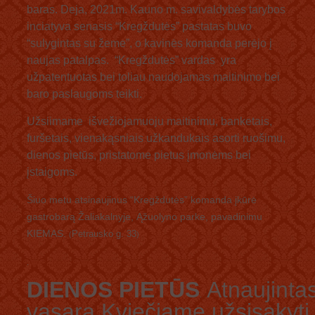
baras.
Deja, 2021m. Kauno m. savivaldybės tarybos
inciatyva senasis “Kregždutės” pastatas buvo
“sulygintas su žeme”, o kavinės komanda perėjo į
naujas patalpas. “Kregždutės” vardas yra
užpatentuotas bei toliau naudojamas maitinimo bei
baro paslaugoms teikti.
Užsiimame išvežiojamuoju maitinimu, banketais,
furšetais, vienakąsniais užkandukais asorti ruošimu,
dienos pietūs, pristatome pietus įmonėms bei
įstaigoms.
Šiuo metu atsinaujinus “Kregždutės” komanda įkūrė
gastrobarą Žaliakalnyje, Ąžuolyno parke, pavadinimu
KIEMAS.
Petrausko g. 33
(
)
.
DIENOS PIETŪS
Atnaujinta
.
vasara Kviečiame užsisakyti