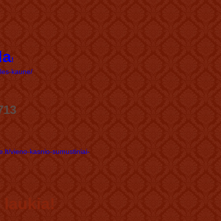
da
!
eles-kaune/
713
.lt/vieno-kasnio-sumustiniai-
laukia!