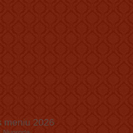
s meniu 2026
.
Nuoroda
: