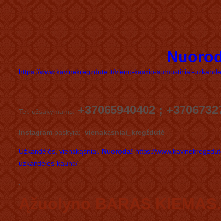
Nuoro
https://www.kavinekregzdute.lt/vieno-kasnio-sumustiniai-uzkand
+37065940402 ; +3706732
Tel. užsakymams:
Instagram
paskyra:
vienakąsniai_kregždutė
Užkandėlės, vienakąsniai.
Nuoroda!
https://www.kavinekregzdute
uzkandeles-kaune/
.
Ąžuolyno BARAS KIEMAS. 