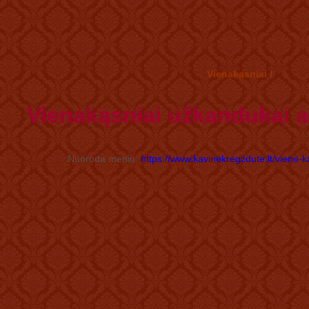
.
.
Vienakąsniai
!
Vienakąsniai užkandukai as
Nuoroda meniu:
https://www.kavinekregzdute.lt/vieno-