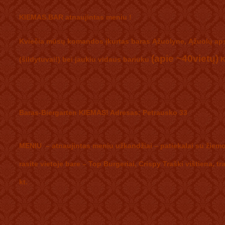
KIEMAS.BAR atnaujintas meniu !
Kviečia mūsų komandos įkurtas baras Ąžuolyne, Ąžuolų aps
(apie ~40vietų)
(šildytuvai!) bei jaukiu vidaus bariuku
K
.
Baras-Biergarten KIEMAS
! Adresas: Petrausko 33
MENIU – atnaujintas meniu užkandžiai – patiekalai su žiem
rasite vietoje bare – Top Burgeriai, Crispy Traški vištiena, t
kt.
.