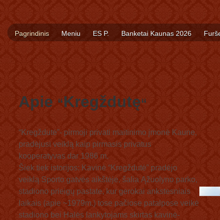
Pagrindinis
Meniu
ES P.
Banketai Kaunas 2026
Furše
Apie
Kregždutę
“
“
“Kregždutė”- pirmoji privati maitinimo įmonė Kaune,
pradėjusi veiklą kaip pirmasis privatus
kooperatyvas dar 1986 m.
Šiek tiek istorijos: Kavinė “Kregždutė” pradėjo
veiklą Sporto gatvės aikštėje, šalia Ąžuolyno parko,
stadiono prieigų pastate, kur gerokai ankstesniais
laikais (apie ~1979m.) tose pačiose patalpose veikė
stadiono bei Halės lankytojams skirtas kavinė-