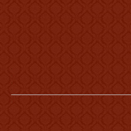
.
.
.

.

.

.
.
.