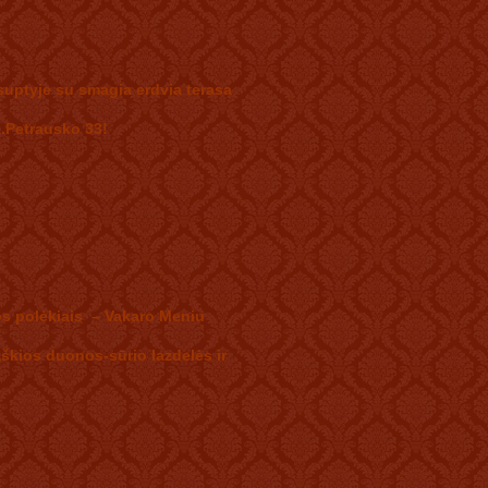
uptyje su smagia erdvia terasa
.Petrausko 33!
os polėkiais – Vakaro Meniu
raškios duonos-sūrio lazdelės ir